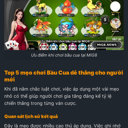
Ưu điểm khi chơi bầu cua tại MIG8
Top 5 mẹo chơi Bầu Cua dễ thắng cho người
mới
Khi đã nắm chắc luật chơi, việc áp dụng một vài mẹo
nhỏ có thể giúp người chơi gia tăng đáng kể tỷ lệ
chiến thắng trong từng ván cược.
Quan sát lịch sử kết quả
Đây là mẹo được nhiều cao thủ áp dụng. Việc ghi nhớ