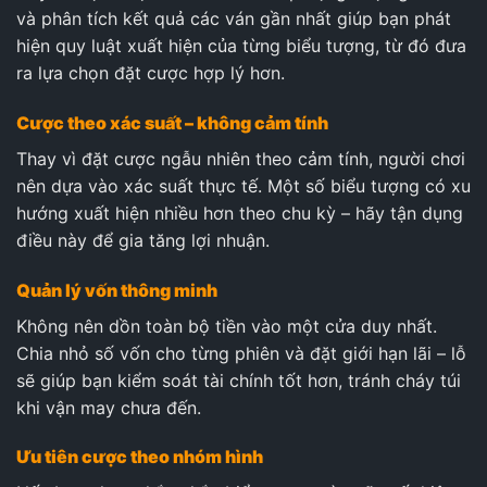
và phân tích kết quả các ván gần nhất giúp bạn phát
hiện quy luật xuất hiện của từng biểu tượng, từ đó đưa
ra lựa chọn đặt cược hợp lý hơn.
Cược theo xác suất – không cảm tính
Thay vì đặt cược ngẫu nhiên theo cảm tính, người chơi
nên dựa vào xác suất thực tế. Một số biểu tượng có xu
hướng xuất hiện nhiều hơn theo chu kỳ – hãy tận dụng
điều này để gia tăng lợi nhuận.
Quản lý vốn thông minh
Không nên dồn toàn bộ tiền vào một cửa duy nhất.
Chia nhỏ số vốn cho từng phiên và đặt giới hạn lãi – lỗ
sẽ giúp bạn kiểm soát tài chính tốt hơn, tránh cháy túi
khi vận may chưa đến.
Ưu tiên cược theo nhóm hình