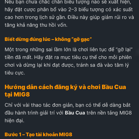
Nếu bạn chưa chắc chắn biểu tượng nào sẽ xuất hiện,
hãy đặt cược phân bổ vào 2–3 biểu tượng có xác suất
cao hơn trong lịch sử gần. Điều này giúp giảm rủi ro và
tăng khả năng thu hồi vốn.
Biết dừng đúng lúc – không “gỡ gạc”
Một trong những sai lầm lớn là chơi liên tục để “gỡ lại”
tiền đã mất. Hãy đặt ra mục tiêu cụ thể cho mỗi phiên
chơi và dừng lại khi đạt được, tránh sa đà vào tâm lý
tiêu cực.
Hướng dẫn cách đăng ký và chơi Bầu Cua
tại MIG8
Chỉ với vài thao tác đơn giản, bạn có thể dễ dàng bắt
đầu hành trình giải trí với
Bầu Cua
trên nền tảng MIG8
hiện đại.
Bước 1 – Tạo tài khoản MIG8