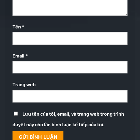
Tên
*
Email
*
Trang web
Lưu tên của tôi, email, và trang web trong trình
duyệt này cho lần bình luận kế tiếp của tôi.