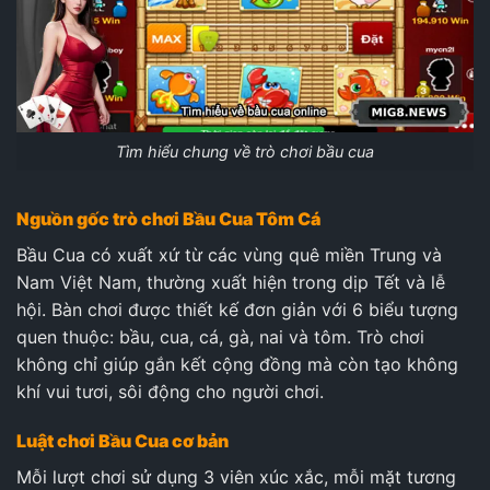
Tìm hiểu chung về trò chơi bầu cua
Nguồn gốc trò chơi Bầu Cua Tôm Cá
Bầu Cua có xuất xứ từ các vùng quê miền Trung và
Nam Việt Nam, thường xuất hiện trong dịp Tết và lễ
hội. Bàn chơi được thiết kế đơn giản với 6 biểu tượng
quen thuộc: bầu, cua, cá, gà, nai và tôm. Trò chơi
không chỉ giúp gắn kết cộng đồng mà còn tạo không
khí vui tươi, sôi động cho người chơi.
Luật chơi Bầu Cua cơ bản
Mỗi lượt chơi sử dụng 3 viên xúc xắc, mỗi mặt tương