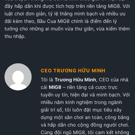
đầy hấp dẫn khi được tích hợp trên nền tảng MIG8. Với
luật chơi đơn giản, tỷ lệ thắng minh bạch và nhiều ưu
đãi kèm theo, Bầu Cua MIG8 chính là điểm đến lý
tưởng cho những ai muốn vừa thư giãn, vừa kiếm thêm
thu nhập.
CEO TRƯƠNG HỮU MINH
Tôi là
Trương Hữu Minh
, CEO của nhà
cái
MIG8
– nền tảng cá cược trực
tuyến uy tín, hiện đại và minh bạch. Với
nhiều năm kinh nghiệm trong ngành
giải trí số, tôi luôn đặt mục tiêu xây
dựng một sân chơi an toàn, công bằng
và hấp dẫn cho cộng đồng người chơi.
Cùng đội ngũ MIG8, tôi cam kết không