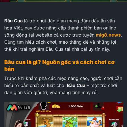
Bầu Cua
là trò chơi dân gian mang đậm dấu ấn văn
hoá Việt, nay được nâng cấp thành phiên bản online
sống động tại website cá cược trực tuyến
mig8.news
.
Cùng tìm hiểu cách chơi, mẹo thắng dễ và những lợi
thế khi trải nghiệm Bầu Cua tại nhà cái uy tín này.
Bầu cua là gì? Nguồn gốc và cách chơi cơ
bản
Trước khi khám phá các mẹo nâng cao, người chơi cần
hiểu rõ bản chất và luật chơi
Bầu Cua
– một trò chơi
dân gian vừa giải trí, vừa mang tính may rủi.