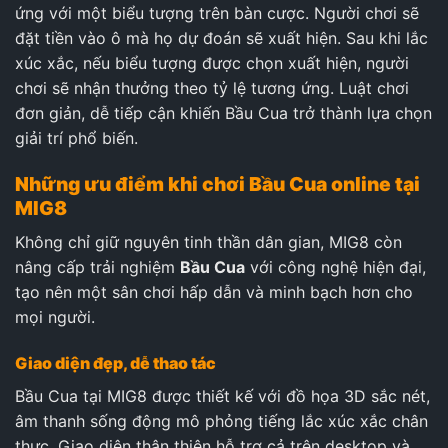
ứng với một biểu tượng trên bàn cược. Người chơi sẽ
đặt tiền vào ô mà họ dự đoán sẽ xuất hiện. Sau khi lắc
xúc xắc, nếu biểu tượng được chọn xuất hiện, người
chơi sẽ nhận thưởng theo tỷ lệ tương ứng. Luật chơi
đơn giản, dễ tiếp cận khiến Bầu Cua trở thành lựa chọn
giải trí phổ biến.
Những ưu điểm khi chơi Bầu Cua online tại
MIG8
Không chỉ giữ nguyên tinh thần dân gian, MIG8 còn
nâng cấp trải nghiệm
Bầu Cua
với công nghệ hiện đại,
tạo nên một sân chơi hấp dẫn và minh bạch hơn cho
mọi người.
Giao diện đẹp, dễ thao tác
Bầu Cua tại MIG8 được thiết kế với đồ họa 3D sắc nét,
âm thanh sống động mô phỏng tiếng lắc xúc xắc chân
thực. Giao diện thân thiện hỗ trợ cả trên desktop và