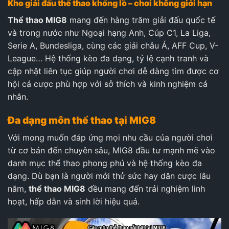
Kho giải đấu thể thao khổng lồ – chơi không giới hạn
Thể thao MIG8
mang đến hàng trăm giải đấu quốc tế
và trong nước như Ngoại hạng Anh, Cúp C1, La Liga,
Serie A, Bundesliga, cùng các giải châu Á, AFF Cup, V-
League… Hệ thống kèo đa dạng, tỷ lệ cạnh tranh và
cập nhật liên tục giúp người chơi dễ dàng tìm được cơ
hội cá cược phù hợp với sở thích và kinh nghiệm cá
nhân.
Đa dạng môn thể thao tại MIG8
Với mong muốn đáp ứng mọi nhu cầu của người chơi
từ cơ bản đến chuyên sâu, MIG8 đầu tư mạnh mẽ vào
danh mục thể thao phong phú và hệ thống kèo đa
dạng. Dù bạn là người mới thử sức hay dân cược lâu
năm,
thể thao MIG8
đều mang đến trải nghiệm linh
hoạt, hấp dẫn và sinh lời hiệu quả.