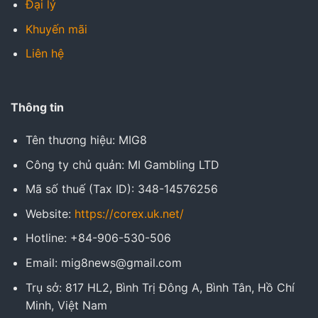
Đại lý
Khuyến mãi
Liên hệ
Thông tin
Tên thương hiệu: MIG8
Công ty chủ quản: MI Gambling LTD
Mã số thuế (Tax ID): 348-14576256
Website:
https://corex.uk.net/
Hotline: +84-906-530-506
Email:
mig8news@gmail.com
Trụ sở: 817 HL2, Bình Trị Đông A, Bình Tân, Hồ Chí
Minh, Việt Nam