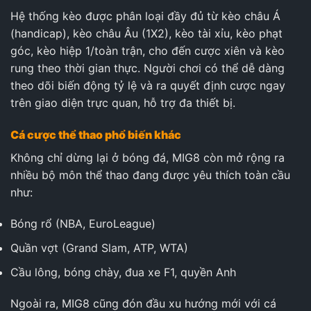
Hệ thống kèo được phân loại đầy đủ từ kèo châu Á
(handicap), kèo châu Âu (1X2), kèo tài xỉu, kèo phạt
góc, kèo hiệp 1/toàn trận, cho đến cược xiên và kèo
rung theo thời gian thực. Người chơi có thể dễ dàng
theo dõi biến động tỷ lệ và ra quyết định cược ngay
trên giao diện trực quan, hỗ trợ đa thiết bị.
Cá cược thể thao phổ biến khác
Không chỉ dừng lại ở bóng đá, MIG8 còn mở rộng ra
nhiều bộ môn thể thao đang được yêu thích toàn cầu
như:
Bóng rổ (NBA, EuroLeague)
Quần vợt (Grand Slam, ATP, WTA)
Cầu lông, bóng chày, đua xe F1, quyền Anh
Ngoài ra, MIG8 cũng đón đầu xu hướng mới với cá