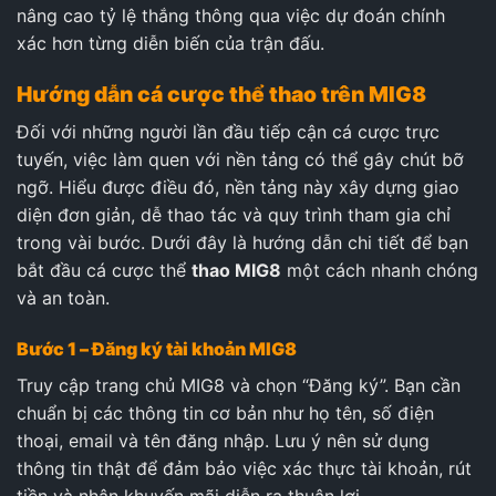
nâng cao tỷ lệ thắng thông qua việc dự đoán chính
xác hơn từng diễn biến của trận đấu.
Hướng dẫn cá cược thể thao trên MIG8
Đối với những người lần đầu tiếp cận cá cược trực
tuyến, việc làm quen với nền tảng có thể gây chút bỡ
ngỡ. Hiểu được điều đó, nền tảng này xây dựng giao
diện đơn giản, dễ thao tác và quy trình tham gia chỉ
trong vài bước. Dưới đây là hướng dẫn chi tiết để bạn
bắt đầu cá cược thể
thao MIG8
một cách nhanh chóng
và an toàn.
Bước 1 – Đăng ký tài khoản MIG8
Truy cập trang chủ MIG8 và chọn “Đăng ký”. Bạn cần
chuẩn bị các thông tin cơ bản như họ tên, số điện
thoại, email và tên đăng nhập. Lưu ý nên sử dụng
thông tin thật để đảm bảo việc xác thực tài khoản, rút
tiền và nhận khuyến mãi diễn ra thuận lợi.