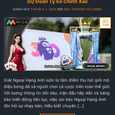
Dự Đoán Tỷ Số Chính Xác
ĐĂNG VÀO
THÁNG 6 2, 2025
BỞI
CEO TRƯƠNG HỮU MINH
02
Th6
Giải Ngoại Hạng Anh luôn là tâm điểm thu hút giới mộ
điệu bóng đá và người chơi cá cược trên toàn thế giới.
Với lượng thông tin dồi dào, trận đấu hấp dẫn và bảng
kèo biến động liên tục, việc soi kèo Ngoại Hạng Anh
đòi hỏi sự nhạy bén, hiểu biết chuyên […]