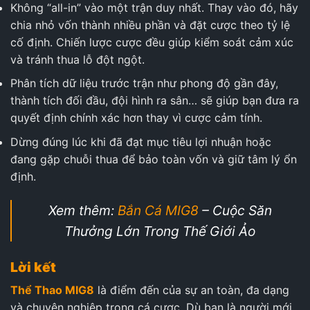
Không “all-in” vào một trận duy nhất. Thay vào đó, hãy
chia nhỏ vốn thành nhiều phần và đặt cược theo tỷ lệ
cố định. Chiến lược cược đều giúp kiểm soát cảm xúc
và tránh thua lỗ đột ngột.
Phân tích dữ liệu trước trận như phong độ gần đây,
thành tích đối đầu, đội hình ra sân… sẽ giúp bạn đưa ra
quyết định chính xác hơn thay vì cược cảm tính.
Dừng đúng lúc khi đã đạt mục tiêu lợi nhuận hoặc
đang gặp chuỗi thua để bảo toàn vốn và giữ tâm lý ổn
định.
Xem thêm:
Bắn Cá MIG8
– Cuộc Săn
Thưởng Lớn Trong Thế Giới Ảo
Lời kết
Thể Thao MIG8
là điểm đến của sự an toàn, đa dạng
và chuyên nghiệp trong cá cược. Dù bạn là người mới