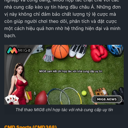
nhà cung cấp kèo uy tín hàng đầu châu Á. Những đơn
vị này không chỉ đảm bảo chất lượng tỷ lệ cược mà
còn giúp người chơi theo dõi, phân tích và đặt cược
một cách hiệu quả hơn nhờ hệ thống hiện đại và minh
bạch.
Thể thao MIG8 chỉ hợp tác với nhà cung cấp uy tín
CMD Sports (CMD368)