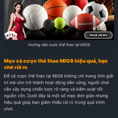
Hướng dẫn cược thể thao tại MIG8
Mẹo cá cược thể thao MIG8 hiệu quả, hạn
chế rủi ro
Để cá cược thể thao tại MIG8 không chỉ mang tính giải
trí mà còn trở thành hoạt động bền vững, người chơi
cần xây dựng chiến lược rõ ràng và kiểm soát tốt
nguồn vốn. Dưới đây là một số mẹo đơn giản nhưng
hiệu quả giúp bạn giảm thiểu rủi ro trong quá trình
chơi.