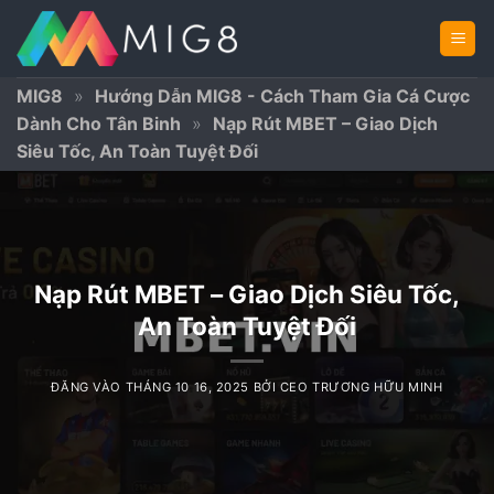
Bỏ
qua
nội
dung
MIG8
»
Hướng Dẫn MIG8 - Cách Tham Gia Cá Cược
Dành Cho Tân Binh
»
Nạp Rút MBET – Giao Dịch
Siêu Tốc, An Toàn Tuyệt Đối
Nạp Rút MBET – Giao Dịch Siêu Tốc,
An Toàn Tuyệt Đối
ĐĂNG VÀO
THÁNG 10 16, 2025
BỞI
CEO TRƯƠNG HỮU MINH