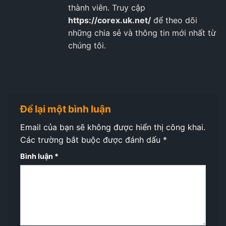
thành viên. Truy cập
https://corex.uk.net/
để theo dõi
những chia sẻ và thông tin mới nhất từ
chúng tôi.
Để lại một bình luận
Email của bạn sẽ không được hiển thị công khai.
Các trường bắt buộc được đánh dấu
*
Bình luận
*