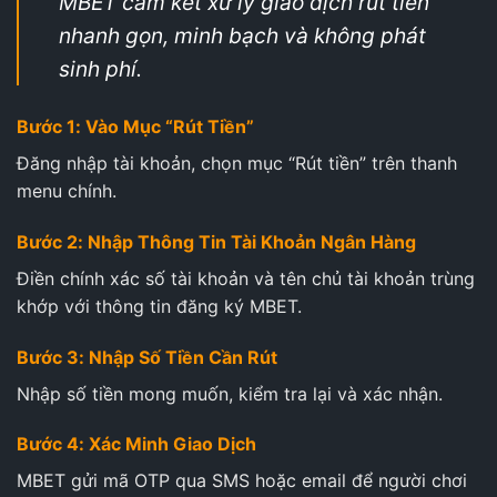
MBET cam kết xử lý giao dịch rút tiền
nhanh gọn, minh bạch và không phát
sinh phí.
Bước 1: Vào Mục “Rút Tiền”
Đăng nhập tài khoản, chọn mục “Rút tiền” trên thanh
menu chính.
Bước 2: Nhập Thông Tin Tài Khoản Ngân Hàng
Điền chính xác số tài khoản và tên chủ tài khoản trùng
khớp với thông tin đăng ký MBET.
Bước 3: Nhập Số Tiền Cần Rút
Nhập số tiền mong muốn, kiểm tra lại và xác nhận.
Bước 4: Xác Minh Giao Dịch
MBET gửi mã OTP qua SMS hoặc email để người chơi